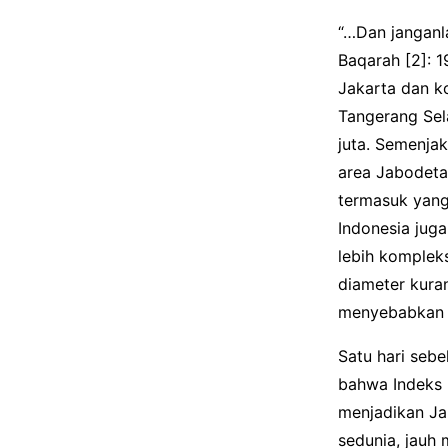
“…Dan janganl
Baqarah [2]: 1
Jakarta dan k
Tangerang Sela
juta. Semenjak
area Jabodeta
termasuk yang 
Indonesia jug
lebih kompleks
diameter kura
menyebabkan 
Satu hari seb
bahwa Indeks 
menjadikan Ja
sedunia, jauh 