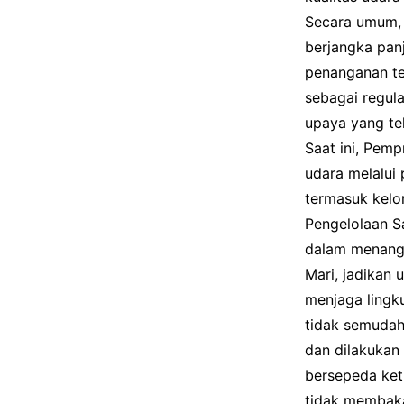
Secara umum, i
berjangka panj
penanganan te
sebagai regul
upaya yang tel
Saat ini, Pemp
udara melalui
termasuk kel
Pengelolaan S
dalam menanga
Mari, jadikan 
menjaga lingku
tidak semudah 
dan dilakukan
bersepeda ket
tidak membaka