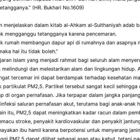
tangganya.’’ (HR. Bukhari No.1609)
n menjelaskan dalam kitab al-Ahkam al-Sulthaniyah adab b
tak mengganggu tetangganya karena pencemaran.
ilik rumah membangun dapur api di rumahnya dan asapny
aka hal itu tidak boleh.’’
ajaran Islam yang menjadi rahmat bagi seluruh alam menye
 melindungi dan melestarikan alam dan lingkungan hidup. A
ngat tercemar ini dapat berdampak terhadap kesehatan ma
 partikulat PM2,5. Partikel tersebut sangat kecil sehingga 
 di organ pernafasan. Jika terpapar dalam jangka panjan
nfeksi saluran pernafasan akut, terutama bagi anak-anak 
lain itu, PM2,5 dapat meningkatkan kadar racun dalam pem
macu stroke, penyakit kardiovaskular dan penyakit jantung 
yakan ibu hamil karena berpotensi untuk menyerang janin
nggi PM2,5 dapat dilihat sebagai asap atau kabut, tetapi p