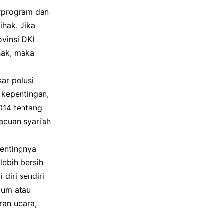
erprogram dan
ihak. Jika
vinsi DKI
hak, maka
ar polusi
 kepentingan,
014 tentang
cuan syari’ah
pentingnya
lebih bersih
diri sendiri
mum atau
ran udara,