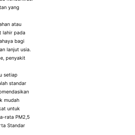
atan yang
ahan atau
 lahir pada
bahaya bagi
n lanjut usia.
ke, penyakit
u setiap
alah standar
komendasikan
dak mudah
kat untuk
ta-rata PM2,5
rta Standar