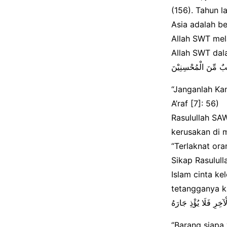
(156). Tahun l
Asia adalah b
Allah SWT mel
Allah SWT dala
ْبٌ مِّنَ الْمُحْسِنِيْنَ
“Janganlah Kam
A’raf [7]: 56)
Rasulullah SA
kerusakan di 
“Terlaknat or
Sikap Rasulul
Islam cinta k
tetangganya k
ْآخِرِ فَلَا يُؤْذِ جَارَهُ
‘’Barang siapa