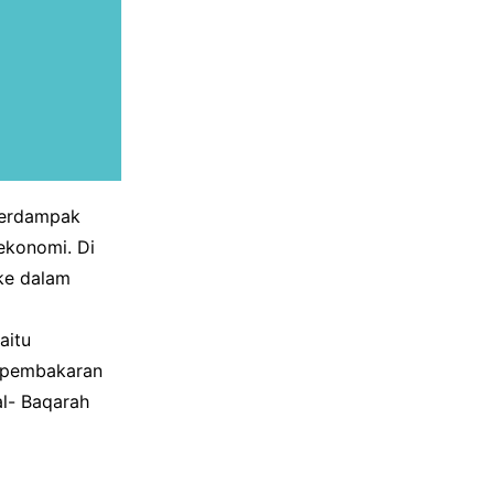
 berdampak
ekonomi. Di
ke dalam
aitu
, pembakaran
al- Baqarah