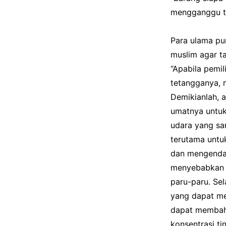
mengganggu te
Para ulama pu
muslim agar 
‘’Apabila pem
tetangganya, m
Demikianlah, 
umatnya untuk
udara yang sa
terutama untuk
dan mengendap
menyebabkan i
paru-paru. Se
yang dapat me
dapat membaha
konsentrasi ti