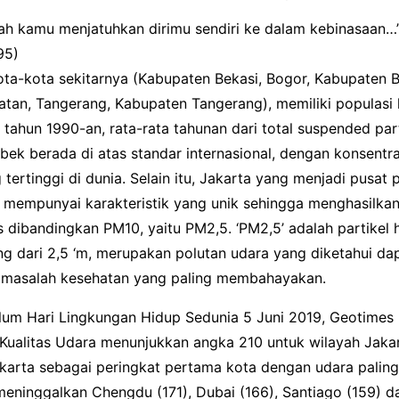
ah kamu menjatuhkan dirimu sendiri ke dalam kebinasaan…”
95)
ota-kota sekitarnya (Kabupaten Bekasi, Bogor, Kabupaten 
tan, Tangerang, Kabupaten Tangerang), memiliki populasi l
 tahun 1990-an, rata-rata tahunan dari total suspended part
bek berada di atas standar internasional, dengan konsentr
tertinggi di dunia. Selain itu, Jakarta yang menjadi pusat
a mempunyai karakteristik yang unik sehingga menghasilka
 dibandingkan PM10, yaitu PM2,5. ‘PM2,5’ adalah partikel 
ng dari 2,5 ‘m, merupakan polutan udara yang diketahui da
masalah kesehatan yang paling membahayakan.
elum Hari Lingkungan Hidup Sedunia 5 Juni 2019, Geotime
Kualitas Udara menunjukkan angka 210 untuk wilayah Jakar
karta sebagai peringkat pertama kota dengan udara paling
meninggalkan Chengdu (171), Dubai (166), Santiago (159) da