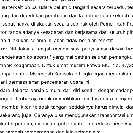
su terkait polusi udara belum ditangani secara terpadu, t
ang dan diperlukan perlibatan dan komitmen dari seluruh p
rsebut hanya dilakukan secara sepihak oleh Pemerintah Pro
ator tanpa adanya kesadaran dan kerjasama dari seluruh pi
ah dilakukan selama ini akan tidak berjalan efektif.
rov DKI Jakarta tengah menginisiasi penyusunan desain bes
 pendekatan kolaboratif yang melibatkan seluruh pemangku
ompok keagamaan. Untuk umat muslim Fatwa MUI No. 47/2
ampah untuk Mencegah Kerusakan Lingkungan merupakan a
ni permasalahan pencemaran udara ini.
udara Jakarta bersih dimulai dari diri sendiri dengan sadar 
ngan. Tentu saja untuk memulihkan kualitas udara menjadi 
membalikkan telapak tangan, setidaknya harus dimulai dari 
 sekarang juga. Caranya bisa menggunakan transportasi u
ika berpergian, menanam pohon untuk mereduksi pencema
r sampah sembarangan dan lain sebagainya.