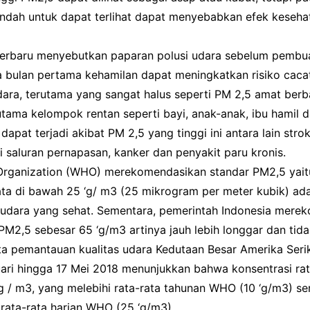
rendah untuk dapat terlihat dapat menyebabkan efek keseh
terbaru menyebutkan paparan polusi udara sebelum pembu
 bulan pertama kehamilan dapat meningkatkan risiko cacat
udara, terutama yang sangat halus seperti PM 2,5 amat ber
tama kelompok rentan seperti bayi, anak-anak, ibu hamil da
dapat terjadi akibat PM 2,5 yang tinggi ini antara lain stro
si saluran pernapasan, kanker dan penyakit paru kronis.
Organization (WHO) merekomendasikan standar PM2,5 yait
rata di bawah 25 ‘g/ m3 (25 mikrogram per meter kubik) ad
s udara yang sehat. Sementara, pemerintah Indonesia mere
PM2,5 sebesar 65 ‘g/m3 artinya jauh lebih longgar dan ti
ata pemantauan kualitas udara Kedutaan Besar Amerika Seri
uari hingga 17 Mei 2018 menunjukkan bahwa konsentrasi ra
g / m3, yang melebihi rata-rata tahunan WHO (10 ‘g/m3) se
 rata-rata harian WHO (25 ‘g/m3).