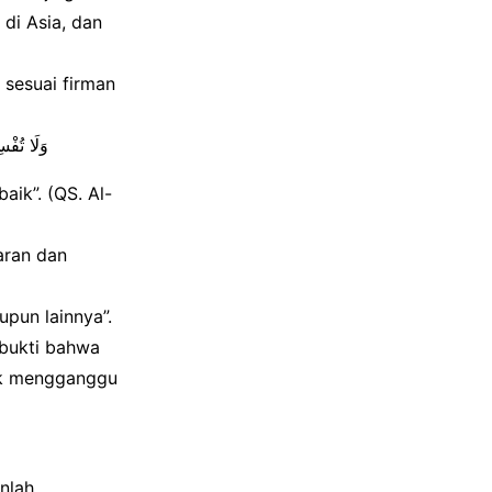
 di Asia, dan
sesuai firman
وَلَا تُفْس
aik”. (QS. Al-
aran dan
pun lainnya”.
 bukti bahwa
tak mengganggu
nlah