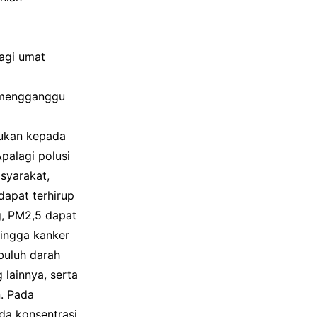
agi umat
a mengganggu
rukan kepada
palagi polusi
syarakat,
dapat terhirup
g, PM2,5 dapat
hingga kanker
buluh darah
lainnya, serta
. Pada
ada konsentrasi