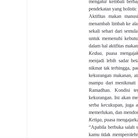
mengatur kembali berba
pendekatan yang holistic
Aktifitas makan manus
menambah limbah ke ala
sekali sehari dari semul
untuk memenuhi kebutu
dalam hal aktifitas makan
Kedua
,
puasa mengaja
menjadi lebih sadar bet
nikmat tak terhingga, 
kekurangan makanan, air
mampu dari menikmati ha
Ramadhan. Kondisi te
kekurangan. Ini akan me
serba kecukupan, juga 
memerlukan, dan mendo
Ketiga
, puasa mengajark
“Apabila berbuka salah
kamu tidak memperolehn