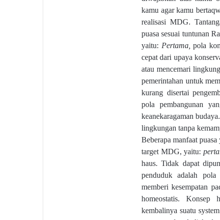
kamu agar kamu bertaqw
realisasi MDG. Tantang
puasa sesuai tuntunan R
yaitu:
Pertama,
pola kon
cepat dari upaya konserv
atau mencemari lingkung
pemerintahan untuk mem
kurang disertai
pengemb
pola pembangunan yan
keanekaragaman budaya
lingkungan tanpa kemam
Beberapa manfaat puasa 
target MDG, yaitu:
pert
haus. Tidak dapat dipu
penduduk adalah pola 
memberi kesempatan pad
homeostatis
.
K
onsep h
kembalinya suatu system