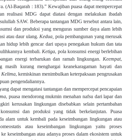
a. (Al-Baqarah : 183).” Kewajiban puasa dapat mempercepat
an realisasi MDG dapat diatasi dengan melakukan ibadah
asulullah SAW. Beberapa tantangan MDG tersebut antara lain,
sumsi dan produksi yang menguras sumber daya alam lebih
asi atau daur ulang.
Kedua,
pola pembangunan yang merusak
an hidup lebih gencar dari upaya penegakan hukum dan tata
ulihkannya kembali.
Ketiga
, pola konsumsi energi berlebihan
angan energi terbarukan dan
ramah lingkungan.
Keempat
,
g masih kurang menghargai keanekaragaman hayati dan
.
Kelima
,
kemiskinan
menimbulkan keterpaksaan pengrusakan
puan pengendaliannya.
yang dapat mengatasi tantangan dan mempercepat pencapaian
ama
, puasa mendorong mukmin menahan nafsu dari lapar dan
ngkiri kerusakan lingkungan disebabkan selain pertambahan
konsumsi dan produksi yang tidak berkelanjutan. Puasa
a alam untuk kembali pada keseimbangan lingkungan atau
omeostatis
atau keseimbangan lingkungan
yaitu proses
 ke keseimbangan atau adanya proses dalam ekosistem untuk