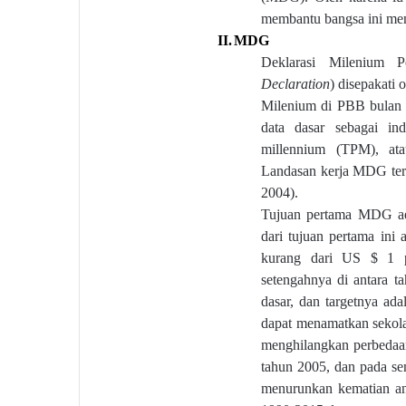
membantu bangsa ini me
II.
MDG
Deklarasi Milenium Pe
Declaration
)
disepakati 
Milenium di PBB bulan
data dasar sebagai in
millennium (TPM), at
Landasan kerja MDG terdi
2004).
Tujuan pertama MDG ada
dari tujuan pertama ini
kurang dari US $ 1 p
setengahnya di antara t
dasar, dan targetnya ad
dapat menamatkan sekolah
menghilangkan perbedaa
tahun 2005, dan pada se
menurunkan kematian ana