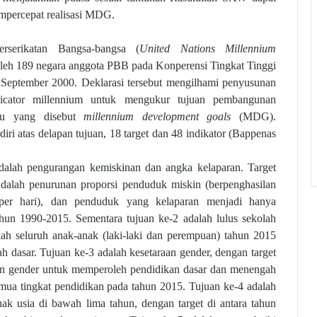
mpercepat realisasi MDG.
rserikatan Bangsa-bangsa (
United Nations Millennium
oleh 189 negara anggota PBB pada Konperensi Tingkat Tinggi
 September 2000
. Deklarasi tersebut mengilhami penyusunan
dicator millennium untuk mengukur tujuan pembangunan
au yang disebut
millennium development goals
(MDG).
ri atas delapan tujuan, 18 target dan 48 indikator (Bappenas
lah pengurangan kemiskinan dan angka kelaparan. Target
 adalah penurunan proporsi penduduk miskin (berpenghasilan
er hari), dan penduduk yang kelaparan menjadi hanya
ahun 1990-2015. Sementara tujuan ke-2 adalah lulus sekolah
alah seluruh anak-anak (laki-laki dan perempuan) tahun 2015
 dasar. Tujuan ke-3 adalah kesetaraan gender, dengan target
n gender untuk memperoleh pendidikan dasar dan menengah
mua tingkat pendidikan pada tahun 2015. Tujuan ke-4 adalah
k usia di bawah lima tahun, dengan target di antara tahun