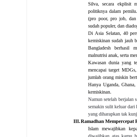
Silva, secara ekplisi
politiknya dalam pemilu
(pro poor, pro job, da
sudah populer, dan diadop
Di Asia Selatan, 40 pe
kemiskinan sudah jauh be
Bangladesh berhasil 
malnutrisi anak, serta m
Kawasan dunia yang ter
mencapai target MDGs, 
jumlah orang miskin ber
Hanya Uganda, Ghana, 
kemiskinan.
Namun setelah berjalan 
semakin sulit keluar dar
yang diharapkan tak kun
III.
Ramadhan Mempercepat R
Islam mewajibkan kep
diwajibkan atas kamu b