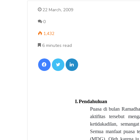
22 March, 2009
0
1,432
6 minutes read
Facebook
Twitter
LinkedIn
I.
Pendahuluan
Puasa di bulan Ramadhan
aktifitas tersebut me
ketidakadilan, semanga
Semua manfaat puasa te
(MDG). Oleh karena iu 