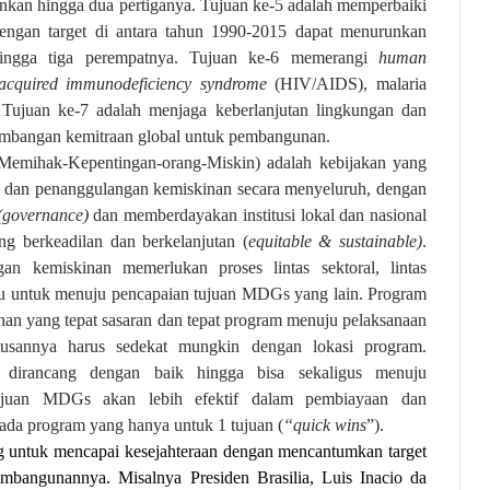
kan hingga dua pertiganya. Tujuan ke-5 adalah memperbaiki
 dengan target di antara tahun 1990-2015 dapat menurunkan
hingga tiga perempatnya. Tujuan ke-6 memerangi
human
/acquired immunodeficiency syndrome
(HIV/AIDS), malaria
. Tujuan ke-7 adalah menjaga keberlanjutan lingkungan dan
embangan kemitraan global untuk pembangunan.
emihak-Kepentingan-orang-Miskin) adalah kebijakan yang
 dan
penanggulangan kemiskinan secara menyeluruh, dengan
(governance)
dan memberdayakan institusi lokal dan nasional
g berkeadilan dan berkelanjutan (
equitable & sustainable)
.
an kemiskinan memerlukan proses lintas sektoral, lintas
aku untuk menuju pencapaian tujuan MDGs yang lain. Program
an yang tepat sasaran dan tepat program menuju pelaksanaan
usannya harus sedekat mungkin dengan lokasi program.
 dirancang dengan baik hingga bisa sekaligus menuju
tujuan MDGs akan lebih efektif dalam pembiayaan dan
da program yang hanya untuk 1 tujuan (
“quick wins
”).
g untuk mencapai kesejahteraan dengan mencantumkan target
bangunannya. Misalnya Presiden Brasilia, Luis Inacio da