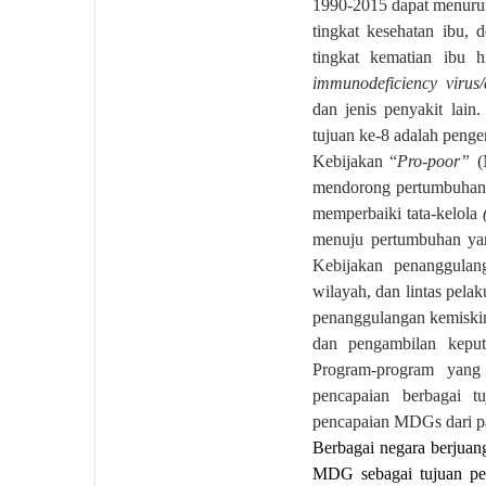
1990-2015 dapat menurun
tingkat kesehatan ibu,
tingkat kematian ibu 
immunodeficiency virus
dan jenis penyakit lain
tujuan ke-8 adalah peng
Kebijakan “
Pro-poor”
(M
mendorong pertumbuhan
memperbaiki tata-kelola
menuju
pertumbuhan yan
Kebijakan penanggulang
wilayah, dan lintas pel
penanggulangan kemiskin
dan pengambilan keput
Program-program yang
pencapaian berbagai 
pencapaian MDGs dari pa
Berbagai negara berjuan
MDG sebagai tujuan pem