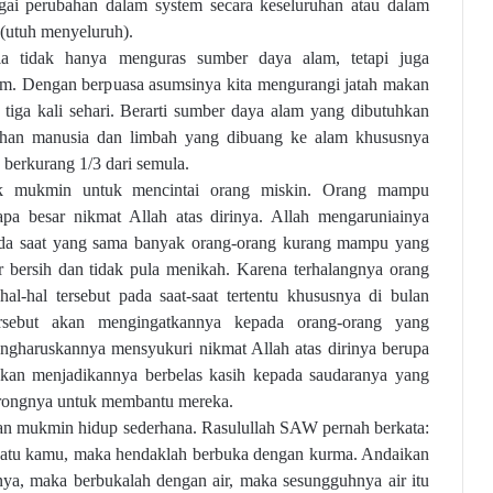
gai perubahan dalam system secara keseluruhan atau dalam
 (utuh menyeluruh)
.
ia tidak hanya menguras sumber daya alam, tetapi juga
m. Dengan berpuasa asumsinya kita mengurangi jatah makan
a tiga kali sehari. Berarti sumber daya alam yang dibutuhkan
han manusia dan limbah yang dibuang ke alam khususnya
 berkurang 1/3 dari semula.
k mukmin untuk mencintai orang miskin. Orang mampu
apa besar nikmat Allah atas dirinya. Allah mengaruniainya
pada saat yang sama banyak orang-orang kurang mampu yang
 bersih dan tidak pula menikah. Karena terhalangnya orang
l-hal tersebut pada saat-saat tertentu khususnya di bulan
rsebut akan mengingatkannya kepada orang-orang yang
ngharuskannya mensyukuri nikmat Allah atas dirinya berupa
akan menjadikannya berbelas kasih kepada saudaranya yang
rongnya untuk membantu mereka.
an mukmin hidup sederhana. Rasulullah SAW pernah berkata:
 satu kamu, maka hendaklah berbuka dengan kurma. Andaikan
ya, maka berbukalah dengan air, maka sesungguhnya air itu