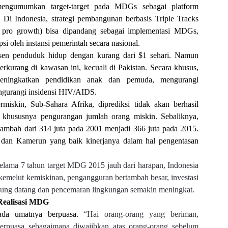
t mengumumkan target-target pada MDGs sebagai platform
. Di Indonesia, strategi pembangunan berbasis Triple Tracks
n pro growth) bisa dipandang sebagai implementasi MDGs,
si oleh instansi pemerintah secara nasional.
rsen penduduk hidup dengan kurang dari $1 sehari. Namun
rkurang di kawasan ini, kecuali di Pakistan. Secara khusus,
meningkatkan pendidikan anak dan pemuda, mengurangi
engurangi insidensi HIV/AIDS.
miskin, Sub-Sahara Afrika, diprediksi tidak akan berhasil
khususnya pengurangan jumlah orang miskin. Sebaliknya,
tambah dari 314 juta pada 2001 menjadi 366 juta pada 2015.
dan Kamerun yang baik kinerjanya dalam hal pengentasan
selama 7 tahun target MDG 2015 jauh dari harapan, Indonesia
i kemelut kemiskinan, pengangguran bertambah besar, investasi
jung datang dan pencemaran lingkungan semakin meningkat.
ealisasi MDG
ada umatnya berpuasa.
“Hai orang-orang yang beriman,
erpuasa sebagaimana diwajibkan atas orang-orang sebelum