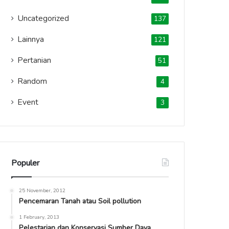
Uncategorized
137
Lainnya
121
Pertanian
51
Random
4
Event
3
Populer
25 November, 2012
Pencemaran Tanah atau Soil pollution
1 February, 2013
Pelestarian dan Konservasi Sumber Daya