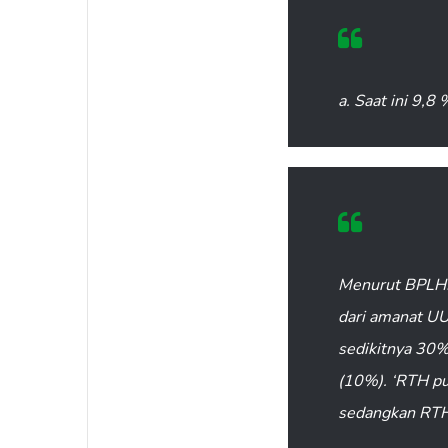
a. Saat ini 9,8
Menurut BPLHD 
dari amanat U
sedikitnya 30%
(10%). ‘RTH pu
sedangkan RTH 