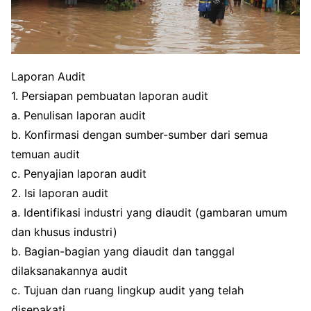
Laporan Audit
1. Persiapan pembuatan laporan audit
a. Penulisan laporan audit
b. Konfirmasi dengan sumber-sumber dari semua
temuan audit
c. Penyajian laporan audit
2. Isi laporan audit
a. Identifikasi industri yang diaudit (gambaran umum
dan khusus industri)
b. Bagian-bagian yang diaudit dan tanggal
dilaksanakannya audit
c. Tujuan dan ruang lingkup audit yang telah
disepakati