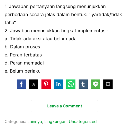
1. Jawaban pertanyaan langsung menunjukkan
perbedaan secara jelas dalam bentuk: “iya/tidak/tidak
tahu”
2. Jawaban menunjukkan tingkat implementasi:
a. Tidak ada aksi atau belum ada
b. Dalam proses
c. Peran terbatas
d. Peran memadai
e. Belum berlaku
Leave a Comment
Categories:
Lainnya
,
Lingkungan
,
Uncategorized