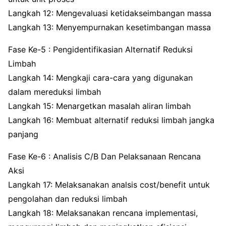
Langkah 12: Mengevaluasi ketidakseimbangan massa
Langkah 13: Menyempurnakan kesetimbangan massa
Fase Ke-5 : Pengidentifikasian Alternatif Reduksi
Limbah
Langkah 14: Mengkaji cara-cara yang digunakan
dalam mereduksi limbah
Langkah 15: Menargetkan masalah aliran limbah
Langkah 16: Membuat alternatif reduksi limbah jangka
panjang
Fase Ke-6 : Analisis C/B Dan Pelaksanaan Rencana
Aksi
Langkah 17: Melaksanakan analsis cost/benefit untuk
pengolahan dan reduksi limbah
Langkah 18: Melaksanakan rencana implementasi,