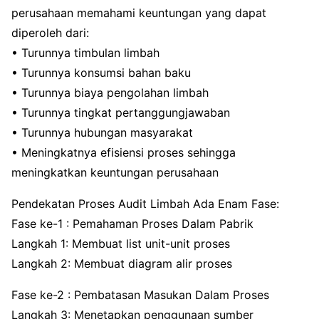
perusahaan memahami keuntungan yang dapat
diperoleh dari:
• Turunnya timbulan limbah
• Turunnya konsumsi bahan baku
• Turunnya biaya pengolahan limbah
• Turunnya tingkat pertanggungjawaban
• Turunnya hubungan masyarakat
• Meningkatnya efisiensi proses sehingga
meningkatkan keuntungan perusahaan
Pendekatan Proses Audit Limbah Ada Enam Fase:
Fase ke-1 : Pemahaman Proses Dalam Pabrik
Langkah 1: Membuat list unit-unit proses
Langkah 2: Membuat diagram alir proses
Fase ke-2 : Pembatasan Masukan Dalam Proses
Langkah 3: Menetapkan penggunaan sumber