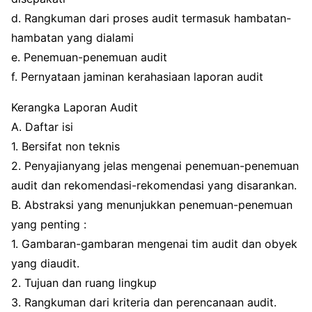
d. Rangkuman dari proses audit termasuk hambatan-
hambatan yang dialami
e. Penemuan-penemuan audit
f. Pernyataan jaminan kerahasiaan laporan audit
Kerangka Laporan Audit
A. Daftar isi
1. Bersifat non teknis
2. Penyajianyang jelas mengenai penemuan-penemuan
audit dan rekomendasi-rekomendasi yang disarankan.
B. Abstraksi yang menunjukkan penemuan-penemuan
yang penting :
1. Gambaran-gambaran mengenai tim audit dan obyek
yang diaudit.
2. Tujuan dan ruang lingkup
3. Rangkuman dari kriteria dan perencanaan audit.