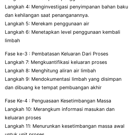
Langkah 4: Menginvestigasi penyimpanan bahan baku
dan kehilangan saat penanganannya.
Langkah 5: Merekam penggunaan air
Langkah 6: Menetapkan level penggunaan kembali
limbah
Fase ke-3 : Pembatasan Keluaran Dari Proses
Langkah 7: Mengkuantifikasi keluaran proses
Langkah 8: Menghitung aliran air limbah
Langkah 9: Mendokumentasi limbah yang disimpan
dan dibuang ke tempat pembuangan akhir
Fase Ke-4 : Penguasaan Kesetimbangan Massa
Langkah 10: Merangkum informasi masukan dan
keluaran proses
Langkah 11: Menurunkan kesetimbangan massa awal
untuk unit proses