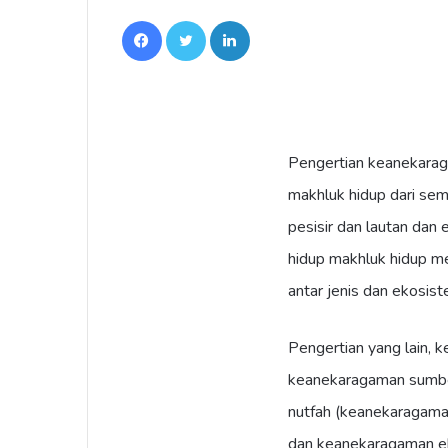
Facebook
Twitter
LinkedIn
Pengertian keanekaraga
makhluk hidup dari sem
pesisir dan lautan dan
hidup makhluk hidup me
antar jenis dan ekosist
Pengertian yang lain, 
keanekaragaman sumber
nutfah (keanekaragaman
dan keanekaragaman ek