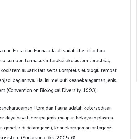
man Flora dan Fauna adalah variabilitas di antara
ua sumber, termasuk interaksi ekosistem terestrial,
 ekosistem akuatik lain serta kompleks ekologik tempat
njadi bagiannya. Hal ini meliputi keanekaragaman jenis,
em (Convention on Biological Diversity, 1993).
keanekaragaman Flora dan Fauna adalah ketersediaan
 daya hayati berupa jenis maupun kekayaan plasma
 genetik di dalam jenis), keanekaragaman antarjenis
osistem (Sudarsono dkk, 2005: 6).