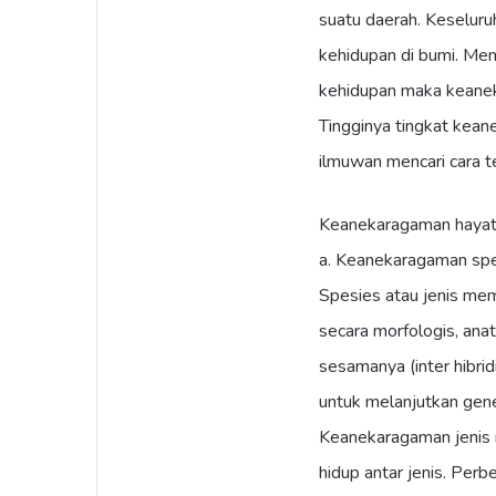
suatu daerah. Keseluru
kehidupan di bumi. Me
kehidupan maka keaneka
Tingginya tingkat kea
ilmuwan mencari cara te
Keanekaragaman hayati 
a. Keanekaragaman sp
Spesies atau jenis mem
secara morfologis, ana
sesamanya (inter hibrid
untuk melanjutkan gene
Keanekaragaman jenis 
hidup antar jenis. Per