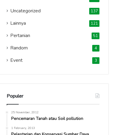
Uncategorized
137
Lainnya
121
Pertanian
51
Random
4
Event
3
Populer
25 November, 2012
Pencemaran Tanah atau Soil pollution
1 February, 2013
Pelestarian dan Konservasi Sumber Daya