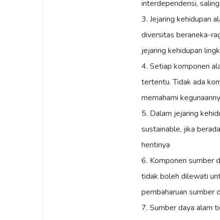
interdependensi, saling
3. Jejaring kehidupan 
diversitas beraneka-r
jejaring kehidupan lin
4. Setiap komponen ala
tertentu. Tidak ada ko
memahami kegunaann
5. Dalam jejaring kehi
sustainable, jika berad
hentinya
6. Komponen sumber d
tidak boleh dilewati 
pembaharuan sumber d
7. Sumber daya alam t