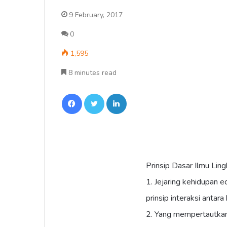
9 February, 2017
0
1,595
8 minutes read
Facebook
Twitter
LinkedIn
Prinsip Dasar Ilmu Li
1. Jejaring kehidupan 
prinsip interaksi anta
2. Yang mempertautkan