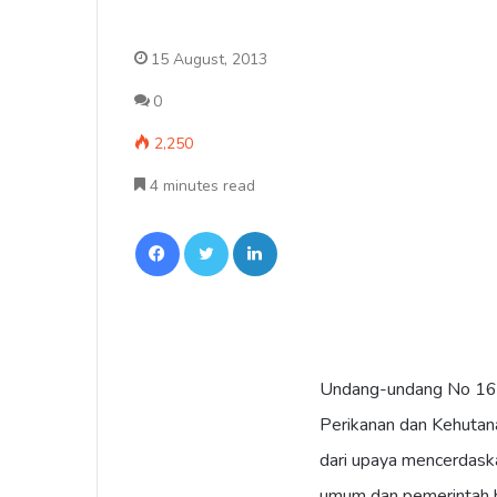
15 August, 2013
0
2,250
4 minutes read
Facebook
Twitter
LinkedIn
Undang-undang No 16 t
Perikanan dan Kehuta
dari upaya mencerdask
umum dan pemerintah 