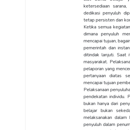
ketersediaan sarana,
dedikasi penyuluh di
tetap persisten dan ko
Ketika semua kegiatan
dimana penyuluh me
mencapai tujuan, bagai
pemerintah dan instans
ditindak lanjuti. Saa
masyarakat. Pelaksana
pelaporan yang mencer
pertanyaan diatas se
mencapai tujuan pembel
Pelaksanaan penyuluhan
pendekatan individu.
bukan hanya dari penyu
belajar bukan seked
melaksanakan dalam ke
penyuluh dalam penum