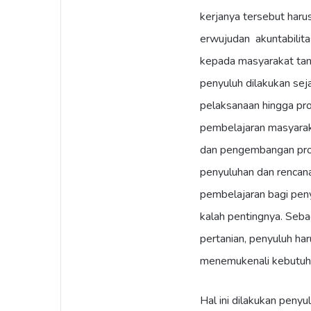
kerjanya tersebut har
erwujudan akuntabilit
kepada masyarakat tani 
penyuluh dilakukan se
pelaksanaan hingga pro
pembelajaran masyaraka
dan pengembangan prog
penyuluhan dan rencana
pembelajaran bagi peny
kalah pentingnya. Seb
pertanian, penyuluh h
menemukenali kebutuhan
Hal ini dilakukan penyu