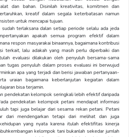
 alat dan bahan. Disinilah kreativitas, komitmen dan
pertaruhkan, kreatif dalam segala keterbatasan namun
nsisten untuk mencapai tujuan.
 sudah terlaksana dalan setiap periode selalu ada jeda
mpertanyakan apakah semua program efektif dalam
mana respon masyarakai binaannya, bagaimana kontribusi
i terkait, lalu adakah yang masih perlu diperbaiki dan
t itulah evaluasi dilakukan oleh penyuluh bersama-sama
an tugas penyuluh dalam proses evaluasi ini berwujud
minkan apa yang terjadi dan berisi jawaban pertanyaan-
rta uraian bagaimana keberlanjutan kegiatan dalam
ajaran bisa terjamin.
 pendekatan kelompok seringkali lebih efektif daripada
 Pada pendekatan kelompok petani mendapat informasi
luh tapi juga belajar dari sesama rekan petani. Petani
ar dari mendengarkan tetapi dari melihat dan juga
hidupan yang nyata karena itulah efektifitas kinerja
buhkembangan kelompok tani bukanlah sekedar jumlah