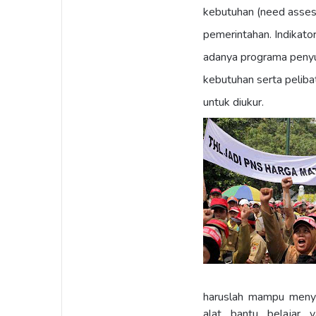
kebutuhan (need asses
pemerintahan. Indikator
adanya programa penyul
kebutuhan serta pelib
untuk diukur.
haruslah mampu menye
alat bantu belajar